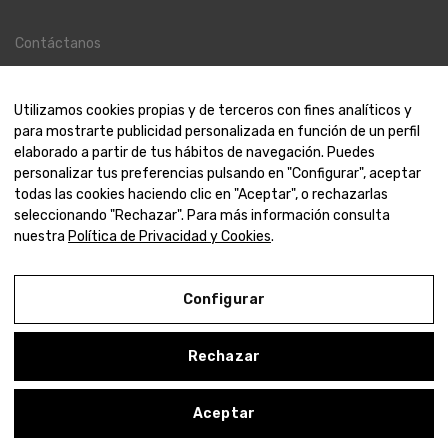
Contáctanos
Contacto
Nosotros
Utilizamos cookies propias y de terceros con fines analíticos y
para mostrarte publicidad personalizada en función de un perfil
elaborado a partir de tus hábitos de navegación. Puedes
personalizar tus preferencias pulsando en "Configurar", aceptar
todas las cookies haciendo clic en "Aceptar", o rechazarlas
© 2000-2024 Amaya Joyeros
seleccionando "Rechazar". Para más información consulta
nuestra
Política de Privacidad y Cookies
.
Aviso Legal
Configurar
Política de Privacidad y Cookies
Condiciones de compra
Rechazar
Configurar
0
Aceptar
ista de deseos
ienda
Filtros
Carrito
Mi cuenta