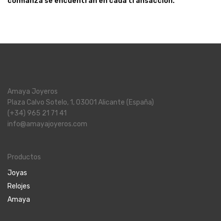
confianza se encuentran en cada transacción.
Amaya Joyeros
Plaza Calvo Sotelo, 1, 03001 Alicante (España)
(+34) 965 21 71 41
info@amayajoyeros.com
Productos
Joyas
Relojes
Amaya