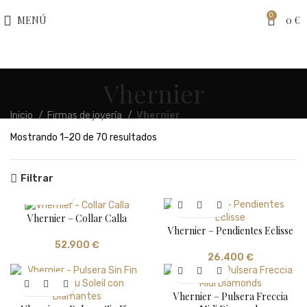
0
MENÚ
0
€
Vhernier
Inicio
Firmas de joyería
Vhernier
Ordenado
Mostrando 1–20 de 70 resultados
por
precio:
Filtrar
alto
a
bajo
Vhernier – Collar Calla
Vhernier – Pendientes Eclisse
52.900
€
26.400
€
Vhernier – Pulsera Freccia