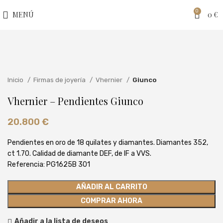
0
MENÚ
0
€
Clic para ampliar
Inicio
Firmas de joyería
Vhernier
Giunco
Vhernier – Pendientes Giunco
20.800
€
Pendientes en oro de 18 quilates y diamantes. Diamantes 352,
ct 1.70. Calidad de diamante DEF, de IF a VVS.
Referencia: PG1625B 301
AÑADIR AL CARRITO
COMPRAR AHORA
Añadir a la lista de deseos