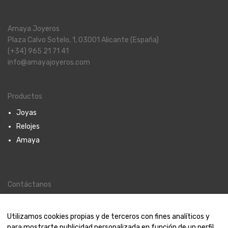
Amaya Joyeros
Plaza Calvo Sotelo, 1, 03001 Alicante (España)
(+34) 965 21 71 41
info@amayajoyeros.com
Productos
Joyas
Relojes
Amaya
Contáctanos
Contacto
Nosotros
Utilizamos cookies propias y de terceros con fines analíticos y
para mostrarte publicidad personalizada en función de un perfil