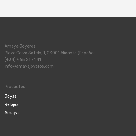
Amaya Joyeros
Plaza Calvo Sotelo, 1, 03001 Alicante (España)
(+34) 965 21 71 41
info@amayajoyeros.com
Productos
Joyas
Relojes
Amaya