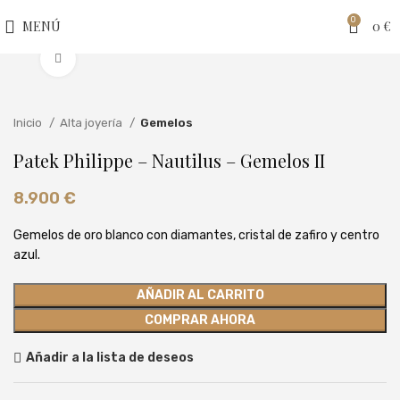
0
MENÚ
0
€
Clic para ampliar
Inicio
Alta joyería
Gemelos
Patek Philippe – Nautilus – Gemelos II
8.900
€
Gemelos de oro blanco con diamantes, cristal de zafiro y centro
azul.
AÑADIR AL CARRITO
COMPRAR AHORA
Añadir a la lista de deseos