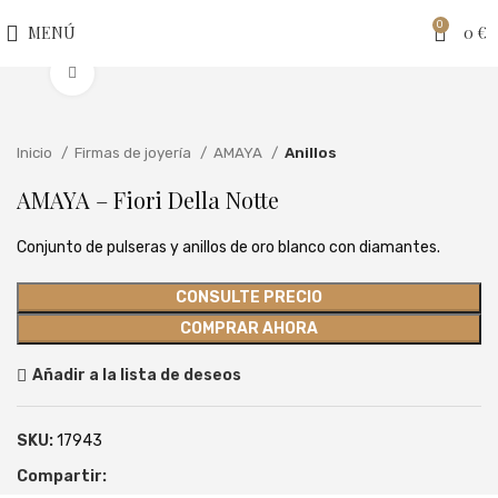
0
MENÚ
0
€
Clic para ampliar
Inicio
Firmas de joyería
AMAYA
Anillos
AMAYA – Fiori Della Notte
Conjunto de pulseras y anillos de oro blanco con diamantes.
CONSULTE PRECIO
COMPRAR AHORA
Añadir a la lista de deseos
SKU:
17943
Compartir: