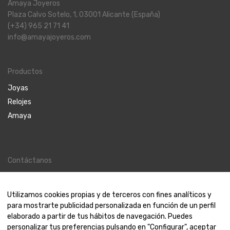
Amaya Joyeros
Plaza Calvo Sotelo, 1, 03001 Alicante (España)
(+34) 965 21 71 41
info@amayajoyeros.com
Productos
Joyas
Relojes
Amaya
Contáctanos
Contacto
Nosotros
Utilizamos cookies propias y de terceros con fines analíticos y
para mostrarte publicidad personalizada en función de un perfil
elaborado a partir de tus hábitos de navegación. Puedes
personalizar tus preferencias pulsando en "Configurar", aceptar