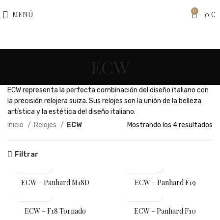
0
MENÚ
0
€
ECW
ECW representa la perfecta combinación del diseño italiano con
la precisión relojera suiza. Sus relojes son la unión de la belleza
artística y la estética del diseño italiano.
Or
Inicio
Relojes
ECW
Mostrando los 4 resultados
po
pr
Filtrar
al
a
ba
ECW – Panhard M18D
ECW – Panhard F19
ECW – F18 Tornado
ECW – Panhard F10