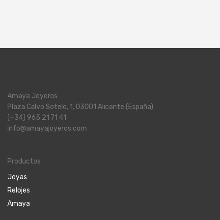
Amaya Joyeros
Plaza Calvo Sotelo, 1, 03001 Alicante (España)
(+34) 965 21 71 41
info@amayajoyeros.com
Productos
Joyas
Relojes
Amaya