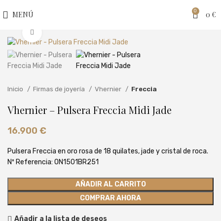
0
MENÚ
0
€
Clic para ampliar
Inicio
Firmas de joyería
Vhernier
Freccia
Vhernier – Pulsera Freccia Midi Jade
16.900
€
Pulsera Freccia en oro rosa de 18 quilates, jade y cristal de roca.
Nº Referencia: 0N1501BR251
AÑADIR AL CARRITO
COMPRAR AHORA
Añadir a la lista de deseos