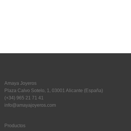
Amaya Joyeros
Plaza Calvo Sotelo, 1, 03001 Alicante (España)
(+34) 965 21 71 41
info@amayajoyeros.com
Productos