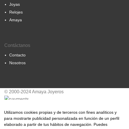
Joyas
Relojes
Amaya
Contáctanos
Contacto
Nosotros
© 2000-2024 Amaya Joyeros
Utilizamos cookies propias y de terceros con fines analíticos y
Vhernier – Pulsera Freccia Nácar
para mostrarte publicidad personalizada en función de un perfil
elaborado a partir de tus hábitos de navegación. Puedes
7.500
€