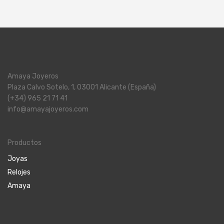
Amaya Joyeros
Plaza Calvo Sotelo, 1, 03001 Alicante (España)
(+34) 965 21 71 41
info@amayajoyeros.com
Productos
Joyas
Relojes
Amaya