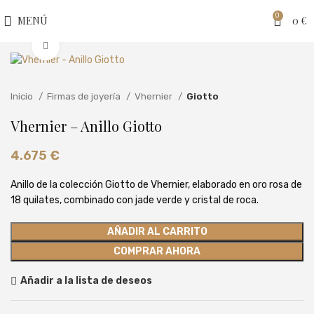
0
MENÚ
0
€
Clic para ampliar
Inicio
Firmas de joyería
Vhernier
Giotto
Vhernier – Anillo Giotto
4.675
€
Anillo de la colección Giotto de Vhernier, elaborado en oro rosa de
18 quilates, combinado con jade verde y cristal de roca.
AÑADIR AL CARRITO
COMPRAR AHORA
Añadir a la lista de deseos