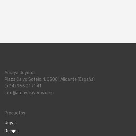
Amaya Joyeros
Plaza Calvo Sotelo, 1, 03001 Alicante (España)
(+34) 965 21 71 41
info@amayajoyeros.com
Productos
Joyas
Relojes