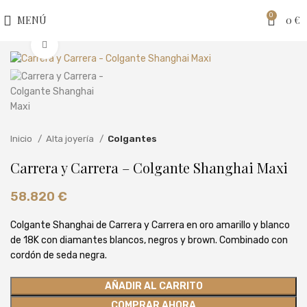
0
MENÚ
0
€
Clic para ampliar
Inicio
Alta joyería
Colgantes
Carrera y Carrera – Colgante Shanghai Maxi
58.820
€
Colgante Shanghai de Carrera y Carrera en oro amarillo y blanco
de 18K con diamantes blancos, negros y brown. Combinado con
cordón de seda negra.
AÑADIR AL CARRITO
COMPRAR AHORA