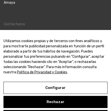
Amaya
Contáctanos
Contacto
Nosotros
Utilizamos cookies propias y de terceros con fines analíticos y
para mostrarte publicidad personalizada en función de un perfil
elaborado a partir de tus hábitos de navegación. Puedes
personalizar tus preferencias pulsando en "Configurar", aceptar
todas las cookies haciendo clic en "Aceptar", o rechazarlas
© 2000-2024 Amaya Joyeros
seleccionando "Rechazar". Para más información consulta
nuestra
Política de Privacidad y Cookies
.
Aviso Legal
Política de Privacidad y Cookies
Configurar
Condiciones de compra
Rechazar
Configurar