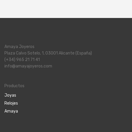
Amaya Joyeros
Plaza Calvo Sotelo, 1, 03001 Alicante (España)
(+34) 965 21 71 41
info@amayajoyeros.com
Productos
Joyas
Relojes
Amaya