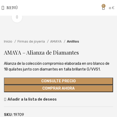
0
MENÚ
0
€
Clic para ampliar
Inicio
Firmas de joyería
AMAYA
Anillos
AMAYA – Alianza de Diamantes
Alianza de la colección compromiso elaborada en oro blanco de
18 quilates junto con diamantes en talla brillante G/VVS1.
CONSULTE PRECIO
COMPRAR AHORA
Añadir a la lista de deseos
SKU:
19709