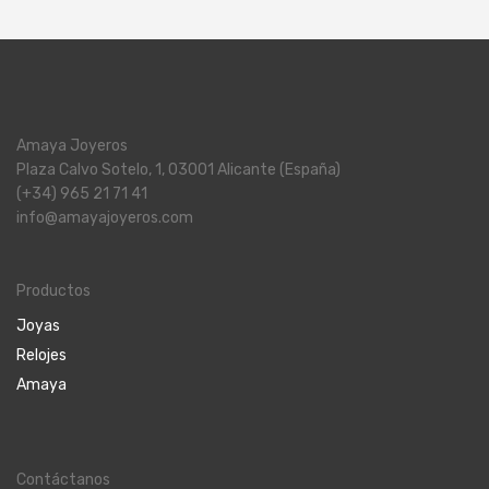
Amaya Joyeros
Plaza Calvo Sotelo, 1, 03001 Alicante (España)
(+34) 965 21 71 41
info@amayajoyeros.com
Productos
Joyas
Relojes
Amaya
Contáctanos