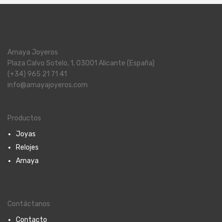
Amaya Joyeros
Plaza Calvo Sotelo, 1, 03001 Alicante (España)
(+34) 965 21 71 41
info@amayajoyeros.com
Productos
Joyas
Relojes
Amaya
Contáctanos
Contacto