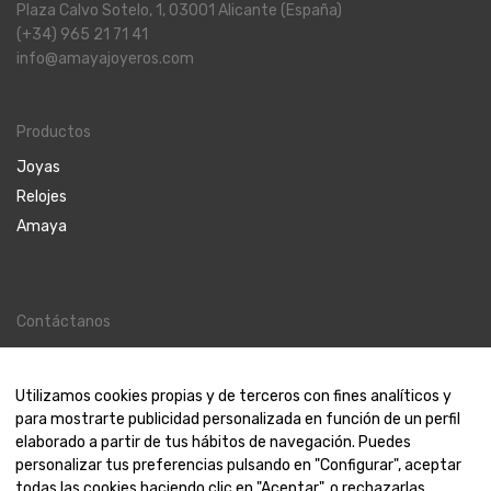
Plaza Calvo Sotelo, 1, 03001 Alicante (España)
(+34) 965 21 71 41
info@amayajoyeros.com
Productos
Joyas
Relojes
Amaya
Contáctanos
Contacto
Nosotros
Utilizamos cookies propias y de terceros con fines analíticos y
para mostrarte publicidad personalizada en función de un perfil
elaborado a partir de tus hábitos de navegación. Puedes
personalizar tus preferencias pulsando en "Configurar", aceptar
todas las cookies haciendo clic en "Aceptar", o rechazarlas