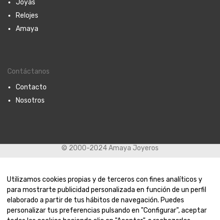
Joyas
Relojes
Amaya
Contáctanos
Contacto
Nosotros
© 2000-2024 Amaya Joyeros
Utilizamos cookies propias y de terceros con fines analíticos y
Pomellato – Pendientes Nudo
para mostrarte publicidad personalizada en función de un perfil
elaborado a partir de tus hábitos de navegación. Puedes
5.350
€
personalizar tus preferencias pulsando en "Configurar", aceptar
AÑADIR AL CARRITO