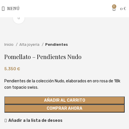
0
MENÚ
0
€
Clic para ampliar
Inicio
Alta joyería
Pendientes
Pomellato – Pendientes Nudo
5.350
€
Pendientes de la colección Nudo, elaborados en oro rosa de 18k
con topacio swiss.
AÑADIR AL CARRITO
COMPRAR AHORA
Añadir a la lista de deseos