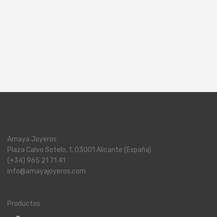
Amaya Joyeros
Plaza Calvo Sotelo, 1, 03001 Alicante (España)
(+34) 965 21 71 41
info@amayajoyeros.com
Productos