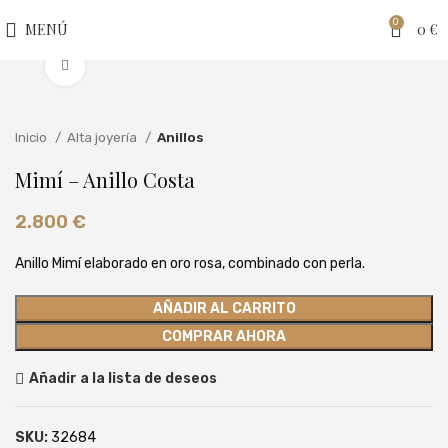
0
MENÚ
0
€
Clic para ampliar
Inicio
Alta joyería
Anillos
Mimí – Anillo Costa
2.800
€
Anillo Mimí elaborado en oro rosa, combinado con perla.
AÑADIR AL CARRITO
COMPRAR AHORA
Añadir a la lista de deseos
SKU:
32684