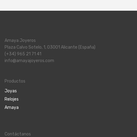
Amaya Joyeros
Plaza Calvo Sotelo, 1, 03001 Alicante (España)
(+34) 965 21 71 41
info@amayajoyeros.com
Productos
Joyas
Relojes
Amaya
Contáctanos