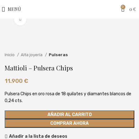
0
MENÚ
0
€
Clic para ampliar
Inicio
Alta joyería
Pulseras
Mattioli – Pulsera Chips
11.900
€
Pulsera Chips en oro rosa de 18 quilates y diamantes blancos de
0,24 cts.
AÑADIR AL CARRITO
COMPRAR AHORA
Añadir a la lista de deseos