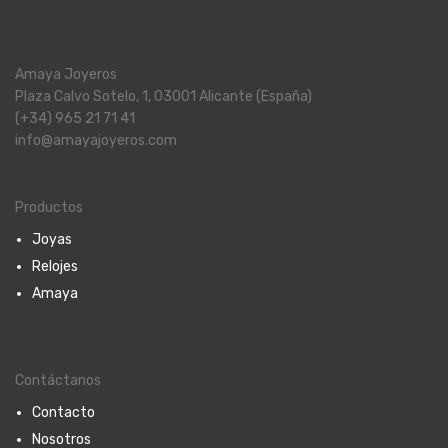
Amaya Joyeros
Plaza Calvo Sotelo, 1, 03001 Alicante (España)
(+34) 965 21 71 41
info@amayajoyeros.com
Productos
Joyas
Relojes
Amaya
Contáctanos
Contacto
Nosotros