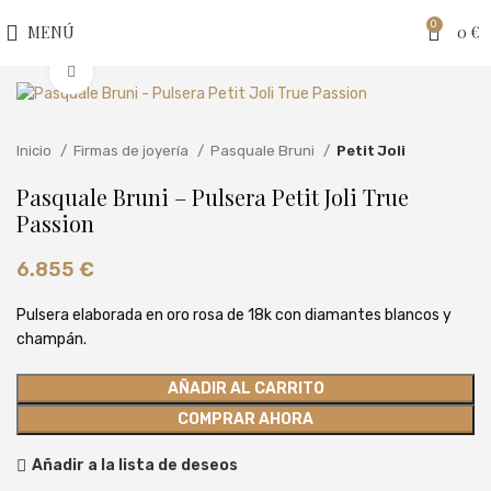
0
MENÚ
0
€
Clic para ampliar
Inicio
Firmas de joyería
Pasquale Bruni
Petit Joli
Pasquale Bruni – Pulsera Petit Joli True
Passion
6.855
€
Pulsera elaborada en oro rosa de 18k con diamantes blancos y
champán.
AÑADIR AL CARRITO
COMPRAR AHORA
Añadir a la lista de deseos