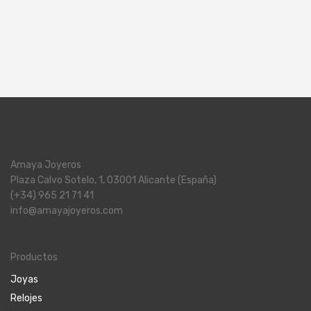
Amaya Joyeros
Plaza Calvo Sotelo, 1, 03001 Alicante (España)
(+34) 965 21 71 41
info@amayajoyeros.com
Productos
Joyas
Relojes