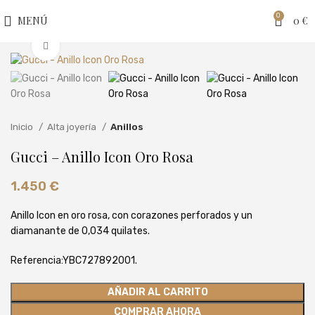
0
MENÚ
0
€
Clic para ampliar
Inicio
Alta joyería
Anillos
Gucci – Anillo Icon Oro Rosa
1.450
€
Anillo Icon en oro rosa, con corazones perforados y un
diamanante de 0,034 quilates.
Referencia:YBC727892001.
AÑADIR AL CARRITO
COMPRAR AHORA