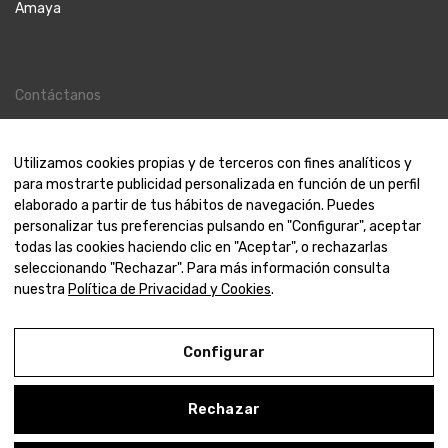
Amaya
Contáctanos
Contacto
Nosotros
Utilizamos cookies propias y de terceros con fines analíticos y
para mostrarte publicidad personalizada en función de un perfil
elaborado a partir de tus hábitos de navegación. Puedes
personalizar tus preferencias pulsando en "Configurar", aceptar
todas las cookies haciendo clic en "Aceptar", o rechazarlas
© 2000-2024 Amaya Joyeros
seleccionando "Rechazar". Para más información consulta
nuestra
Política de Privacidad y Cookies
.
Aviso Legal
Política de Privacidad y Cookies
Configurar
Condiciones de compra
Rechazar
Configurar