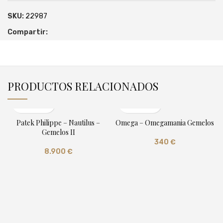
SKU:
22987
Compartir:
PRODUCTOS RELACIONADOS
Patek Philippe – Nautilus –
Omega – Omegamania Gemelos
Gemelos II
340
€
8.900
€