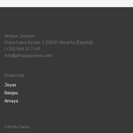
Amaya Joyeros
Plaza Calvo Sotelo, 1, 03001 Alicante (España)
(+34) 965 21 71 41
info@amayajoyeros.com
Productos
Joyas
Relojes
Amaya
Contáctanos