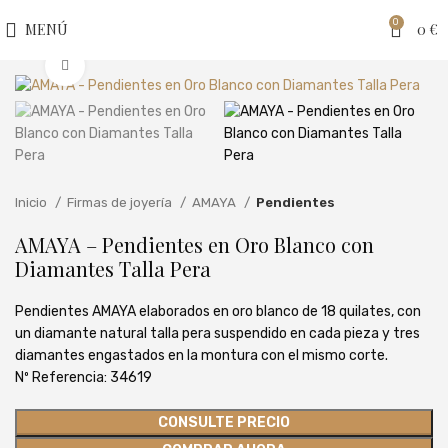
0
MENÚ
0
€
Clic para ampliar
Inicio
Firmas de joyería
AMAYA
Pendientes
AMAYA – Pendientes en Oro Blanco con
Diamantes Talla Pera
Pendientes AMAYA elaborados en oro blanco de 18 quilates, con
un diamante natural talla pera suspendido en cada pieza y tres
diamantes engastados en la montura con el mismo corte.
Nº Referencia: 34619
CONSULTE PRECIO