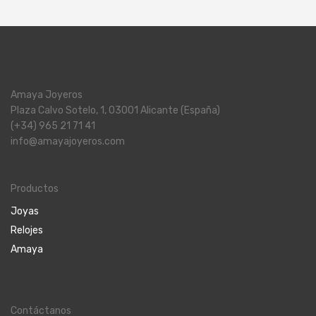
Amaya Joyeros
Plaza Calvo Sotelo, 1, 03001 Alicante (España)
(+34) 965 21 71 41
info@amayajoyeros.com
Productos
Joyas
Relojes
Amaya
Contáctanos