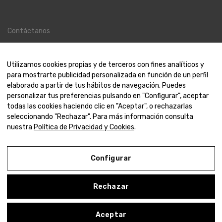
Contáctanos
Contacto
Nosotros
Utilizamos cookies propias y de terceros con fines analíticos y
para mostrarte publicidad personalizada en función de un perfil
elaborado a partir de tus hábitos de navegación. Puedes
personalizar tus preferencias pulsando en "Configurar", aceptar
todas las cookies haciendo clic en "Aceptar", o rechazarlas
© 2000-2024 Amaya Joyeros
seleccionando "Rechazar". Para más información consulta
nuestra
Política de Privacidad y Cookies
.
Aviso Legal
Política de Privacidad y Cookies
Configurar
Condiciones de compra
Rechazar
Configurar
0
Aceptar