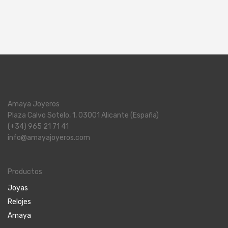
Amaya Joyeros
Plaza Calvo Sotelo, 1, 03001 Alicante (España)
(+34) 965 21 71 41
info@amayajoyeros.com
Productos
Joyas
Relojes
Amaya