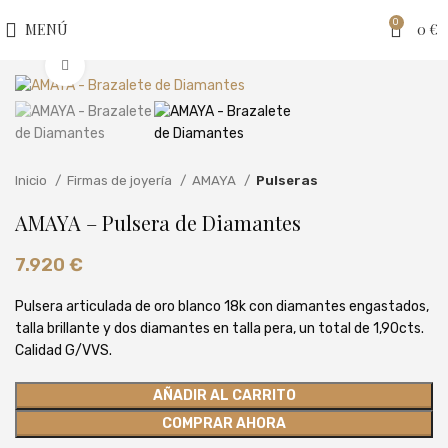
0
MENÚ
0
€
Clic para ampliar
Inicio
Firmas de joyería
AMAYA
Pulseras
AMAYA – Pulsera de Diamantes
7.920
€
Pulsera articulada de oro blanco 18k con diamantes engastados,
talla brillante y dos diamantes en talla pera, un total de 1,90cts.
Calidad G/VVS.
AÑADIR AL CARRITO
COMPRAR AHORA