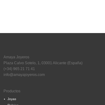
Amaya Joyeros
Plaza Calvo Sotelo, 1, 03001 Alicante (España)
(+34) 965 21 71 41
info@amayajoyeros.com
Productos
Joyas