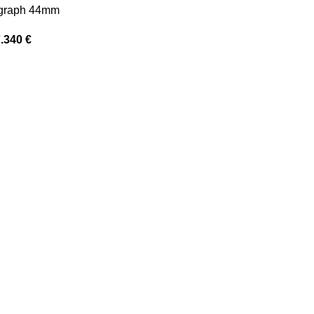
graph 44mm
7.340
€