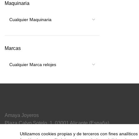
Maquinaria
Marcas
Amaya Joyeros
Plaza Calvo Sotelo, 1, 03001 Alicante (España)
(+34) 965 21 71 41
Utilizamos cookies propias y de terceros con fines analítico
info@amayajoyeros.com