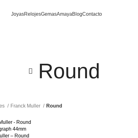
Joyas
Relojes
Gemas
Amaya
Blog
Contacto
Round
jes
Franck Muller
Round
uller – Round