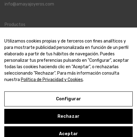
info@amayajoyeros.com
Productos
Joyas
Utilizamos cookies propias y de terceros con fines analíticos y
Relojes
para mostrarte publicidad personalizada en función de un perfil
Amaya
elaborado a partir de tus hábitos de navegación. Puedes
personalizar tus preferencias pulsando en "Configurar", aceptar
todas las cookies haciendo clic en "Aceptar", o rechazarlas
seleccionando "Rechazar". Para más información consulta
Contáctanos
nuestra
Política de Privacidad y Cookies
.
Contacto
Nosotros
Configurar
Rechazar
© 2000-2024 Amaya Joyeros
0
Aceptar