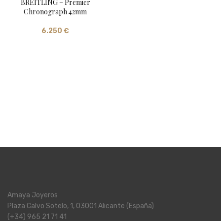
BREITLING – Premier
Chronograph 42mm
6.250
€
Amaya Joyeros
Plaza Calvo Sotelo, 1, 03001 Alicante (España)
(+34) 965 21 71 41