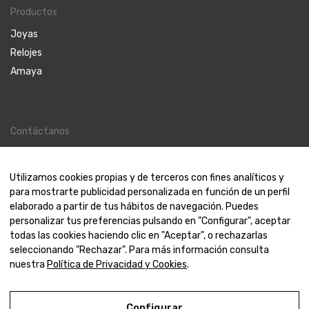
Productos
Joyas
Relojes
Amaya
Contáctanos
Contacto
Nosotros
Utilizamos cookies propias y de terceros con fines analíticos y
para mostrarte publicidad personalizada en función de un perfil
elaborado a partir de tus hábitos de navegación. Puedes
personalizar tus preferencias pulsando en "Configurar", aceptar
todas las cookies haciendo clic en "Aceptar", o rechazarlas
© 2000-2024 Amaya Joyeros
seleccionando "Rechazar". Para más información consulta
nuestra
Política de Privacidad y Cookies
.
Aviso Legal
Configurar
Política de Privacidad y Cookies