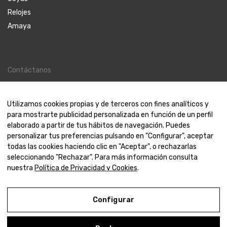
Relojes
Amaya
Contáctanos
Contacto
Nosotros
Utilizamos cookies propias y de terceros con fines analíticos y
para mostrarte publicidad personalizada en función de un perfil
elaborado a partir de tus hábitos de navegación. Puedes
personalizar tus preferencias pulsando en "Configurar", aceptar
todas las cookies haciendo clic en "Aceptar", o rechazarlas
© 2000-2024 Amaya Joyeros
seleccionando "Rechazar". Para más información consulta
nuestra
Política de Privacidad y Cookies
.
Aviso Legal
Configurar
Política de Privacidad y Cookies
Condiciones de compra