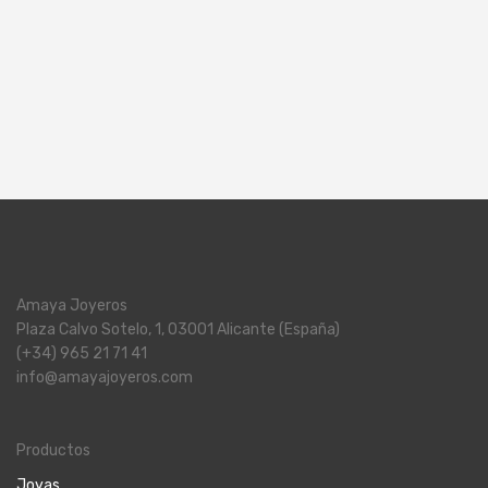
Amaya Joyeros
Plaza Calvo Sotelo, 1, 03001 Alicante (España)
(+34) 965 21 71 41
info@amayajoyeros.com
Productos
Joyas