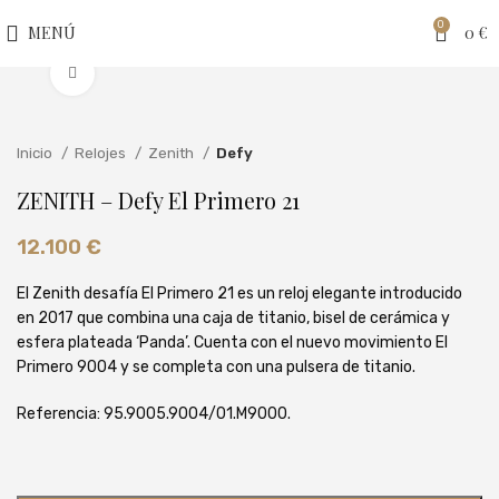
0
MENÚ
0
€
Clic para ampliar
Inicio
Relojes
Zenith
Defy
ZENITH – Defy El Primero 21
12.100
€
El Zenith desafía El Primero 21 es un reloj elegante introducido
en 2017 que combina una caja de titanio, bisel de cerámica y
esfera plateada ‘Panda’. Cuenta con el nuevo movimiento El
Primero 9004 y se completa con una pulsera de titanio.
Referencia: 95.9005.9004/01.M9000.