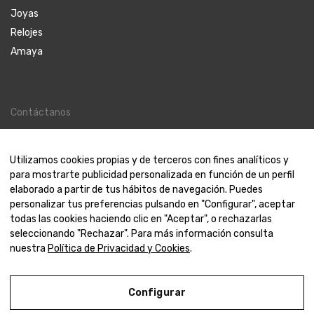
Joyas
Relojes
Amaya
Contáctanos
Contacto
Nosotros
Utilizamos cookies propias y de terceros con fines analíticos y
para mostrarte publicidad personalizada en función de un perfil
elaborado a partir de tus hábitos de navegación. Puedes
personalizar tus preferencias pulsando en "Configurar", aceptar
todas las cookies haciendo clic en "Aceptar", o rechazarlas
© 2000-2024 Amaya Joyeros
seleccionando "Rechazar". Para más información consulta
nuestra
Política de Privacidad y Cookies
.
Aviso Legal
Política de Privacidad y Cookies
Configurar