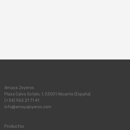
Amaya Joyeros
Plaza Calvo Sotelo, 1, 03001 Alicante (España)
(+34) 965 21 71 41
info@amayajoyeros.com
Productos