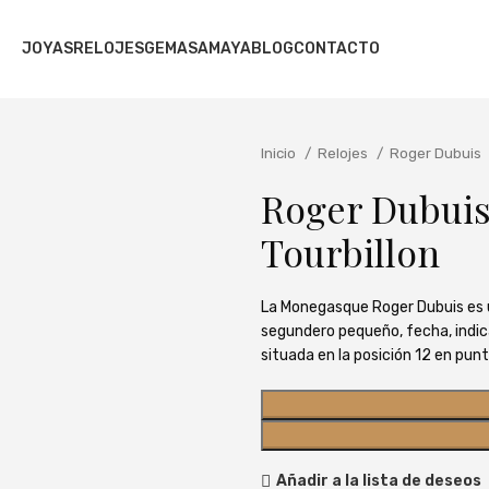
JOYAS
RELOJES
GEMAS
AMAYA
BLOG
CONTACTO
Inicio
Relojes
Roger Dubuis
Roger Dubuis
Tourbillon
La Monegasque Roger Dubuis es u
segundero pequeño, fecha, indic
situada en la posición 12 en pu
Añadir a la lista de deseos