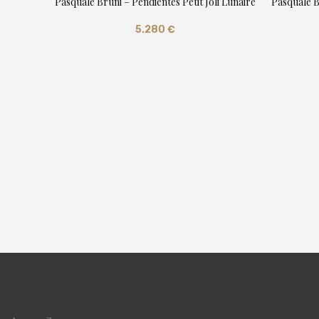
Pasquale Bruni – Pendientes Petit Joli Lunaire
Pasquale Br
5.280
€