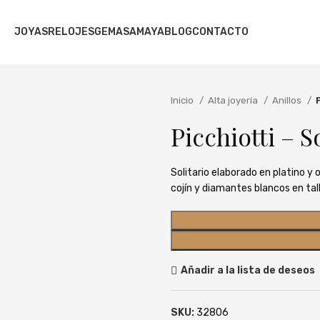
JOYAS
RELOJES
GEMAS
AMAYA
BLOG
CONTACTO
Inicio
Alta joyería
Anillos
Picchiotti – S
Solitario elaborado en platino y 
cojín y diamantes blancos en tall
Añadir a la lista de deseos
SKU:
32806