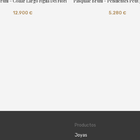
uni – Collar Largo Figlia Dei Fiori
Pasquale Bruni – Pendientes Petit 
12.900
€
5.280
€
Productos
Joyas