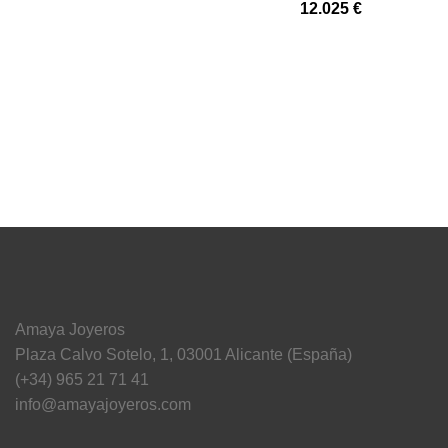
12.025
€
Amaya Joyeros
Plaza Calvo Sotelo, 1, 03001 Alicante (España)
(+34) 965 21 71 41
info@amayajoyeros.com