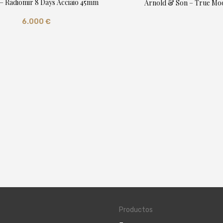
 – Radiomir 8 Days Acciaio 45mm
Arnold & Son – True Mo
6.000
€
Productos