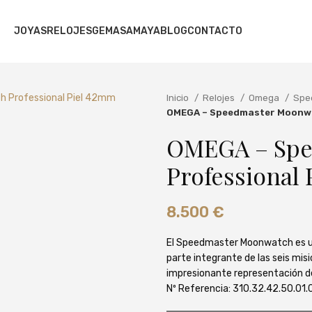
JOYAS
RELOJES
GEMAS
AMAYA
BLOG
CONTACTO
Inicio
Relojes
Omega
Spe
OMEGA – Speedmaster Moonwa
OMEGA – Spe
Professional
8.500
€
El Speedmaster Moonwatch es u
parte integrante de las seis mis
impresionante representación del
Nº Referencia: 310.32.42.50.01