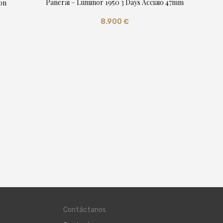
Panerai – Luminor 1950 3 Days Acciaio 47mm
on
8.900
€
Panerai 
Contáctanos