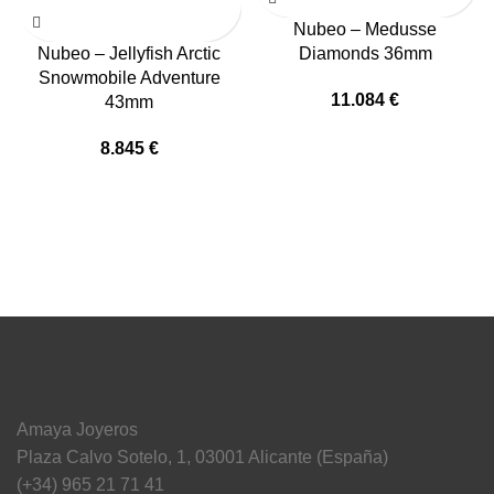
Nubeo – Medusse
Nubeo – Jellyfish Arctic
Diamonds 36mm
Snowmobile Adventure
11.084
€
43mm
8.845
€
Amaya Joyeros
Plaza Calvo Sotelo, 1, 03001 Alicante (España)
(+34) 965 21 71 41