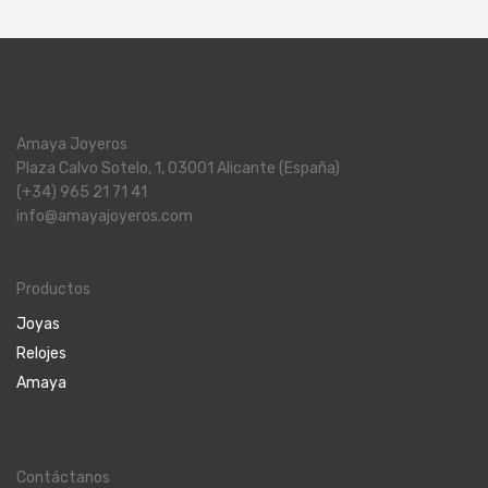
Amaya Joyeros
Plaza Calvo Sotelo, 1, 03001 Alicante (España)
(+34) 965 21 71 41
info@amayajoyeros.com
Productos
Joyas
Relojes
Amaya
Contáctanos