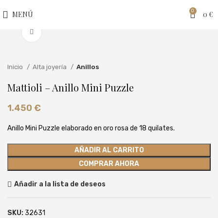
0
MENÚ
0
€
Clic para ampliar
Inicio
Alta joyería
Anillos
Mattioli – Anillo Mini Puzzle
1.450
€
Anillo Mini Puzzle elaborado en oro rosa de 18 quilates.
AÑADIR AL CARRITO
COMPRAR AHORA
Añadir a la lista de deseos
SKU:
32631