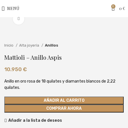
0
MENÚ
0
€
Clic para ampliar
Inicio
Alta joyería
Anillos
Mattioli – Anillo Aspis
10.950
€
Anillo en oro rosa de 18 quilates y diamantes blancos de 2,22
quilates.
AÑADIR AL CARRITO
COMPRAR AHORA
Añadir a la lista de deseos