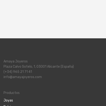
Amaya Joyeros
Plaza Calvo Sotelo, 1, 03001 Alicante (España)
(+34) 965 21 71 41
info@amayajoyeros.com
Productos
Joyas