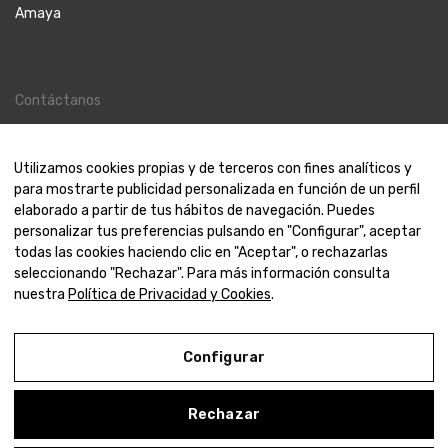
Amaya
Contáctanos
Contacto
Nosotros
Utilizamos cookies propias y de terceros con fines analíticos y
para mostrarte publicidad personalizada en función de un perfil
elaborado a partir de tus hábitos de navegación. Puedes
personalizar tus preferencias pulsando en "Configurar", aceptar
todas las cookies haciendo clic en "Aceptar", o rechazarlas
© 2000-2024 Amaya Joyeros
seleccionando "Rechazar". Para más información consulta
nuestra
Política de Privacidad y Cookies
.
Aviso Legal
Política de Privacidad y Cookies
Configurar
Condiciones de compra
Rechazar
Configurar