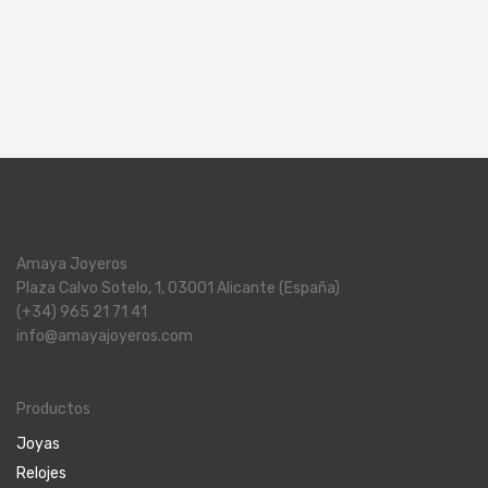
Amaya Joyeros
Plaza Calvo Sotelo, 1, 03001 Alicante (España)
(+34) 965 21 71 41
info@amayajoyeros.com
Productos
Joyas
Relojes