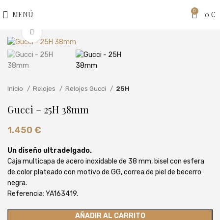
0
MENÚ
0
€
Clic para ampliar
Inicio
Relojes
Relojes Gucci
25H
Gucci – 25H 38mm
1.450
€
Un diseño ultradelgado.
Caja multicapa de acero inoxidable de 38 mm, bisel con esfera
de color plateado con motivo de GG, correa de piel de becerro
negra.
Referencia: YA163419.
AÑADIR AL CARRITO