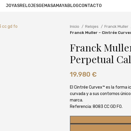
JOYAS
RELOJES
GEMAS
AMAYA
BLOG
CONTACTO
Inicio
Relojes
Franck Muller
Franck Muller – Cintrée Curve
Franck Mulle
Perpetual Ca
19.980
€
El Cintrée Curvex™ es la forma i
curvada y a sus contornos únicos
marca.
Referencia: 8083 CC GD FO.