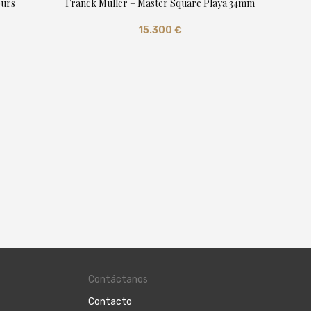
ours
Franck Muller – Master Square Playa 34mm
15.300
€
Franc
Contáctanos
Contacto