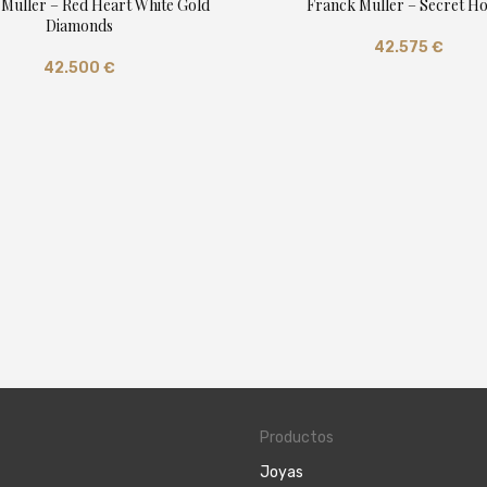
Muller – Red Heart White Gold
Franck Muller – Secret H
Diamonds
42.575
€
42.500
€
Productos
Joyas