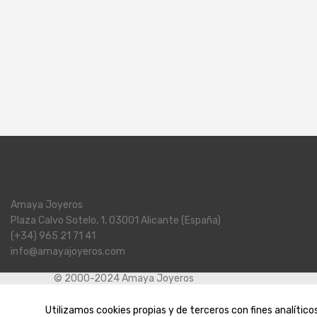
Amaya Joyeros
Plaza Calvo Sotelo, 1, 03001 Alicante (España)
(+34) 965 21 71 41
info@amayajoyeros.com
© 2000-2024 Amaya Joyeros
Aviso L
Utilizamos cookies propias y de terceros con fines analític