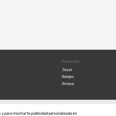
Productos
Joyas
Relojes
Amaya
egal
Política de Privacidad y Cookies
Condiciones de compra
Conf
os y para mostrarte publicidad personalizada en