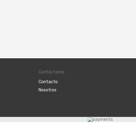
Pasqual
Contáctanos
Contacto
Nosotros
igurar