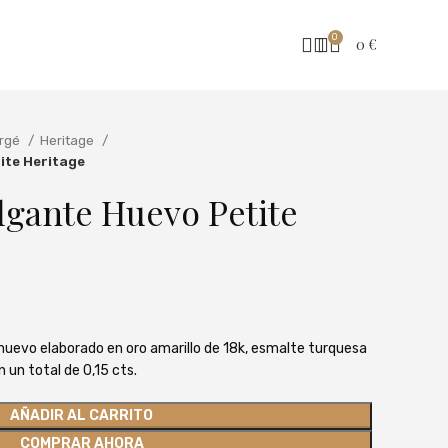
0
0
€
rgé
Heritage
ite Heritage
lgante Huevo Petite
huevo elaborado en oro amarillo de 18k, esmalte turquesa
n un total de 0,15 cts.
AÑADIR AL CARRITO
COMPRAR AHORA