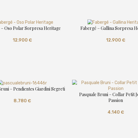
 – Oso Polar Sorpresa Heritage
Fabergé – Gallina Sorpresa H
12.900
€
12.900
€
runi – Pendientes Giardini Segreti
Pasquale Bruni – Collar Petit J
Passion
8.780
€
4.140
€