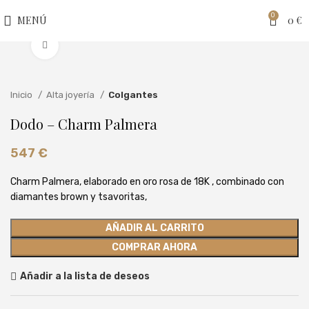
0
MENÚ
0
€
Clic para ampliar
Inicio
Alta joyería
Colgantes
Dodo – Charm Palmera
547
€
Charm Palmera, elaborado en oro rosa de 18K , combinado con
diamantes brown y tsavoritas,
AÑADIR AL CARRITO
COMPRAR AHORA
Añadir a la lista de deseos