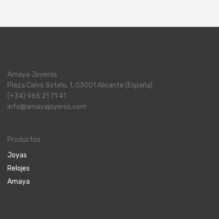
Amaya Joyeros
Plaza Calvo Sotelo, 1, 03001 Alicante (España)
(+34) 965 21 71 41
info@amayajoyeros.com
Productos
Joyas
Relojes
Amaya