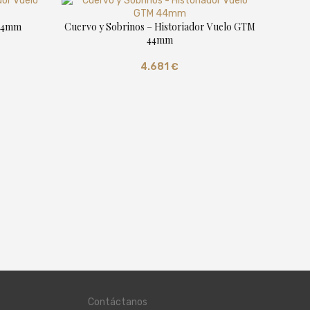
 44mm
Cuervo y Sobrinos – Historiador Vuelo GTM
44mm
4.681
€
Cuerv
Contáctanos