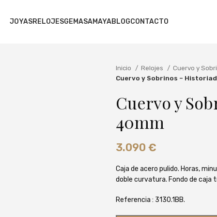
JOYAS
RELOJES
GEMAS
AMAYA
BLOG
CONTACTO
Inicio
Relojes
Cuervo y Sobr
Cuervo y Sobrinos – Histori
Cuervo y Sobr
40mm
3.090
€
Caja de acero pulido. Horas, minu
doble curvatura. Fondo de caja t
Referencia : 3130.1BB.