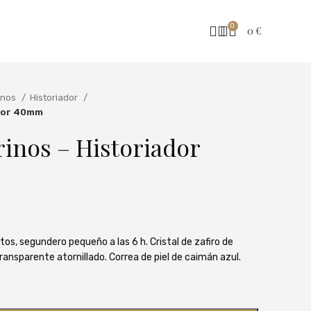
0
0
€
inos
Historiador
ador 40mm
inos – Historiador
tos, segundero pequeño a las 6 h. Cristal de zafiro de
ransparente atornillado. Correa de piel de caimán azul.