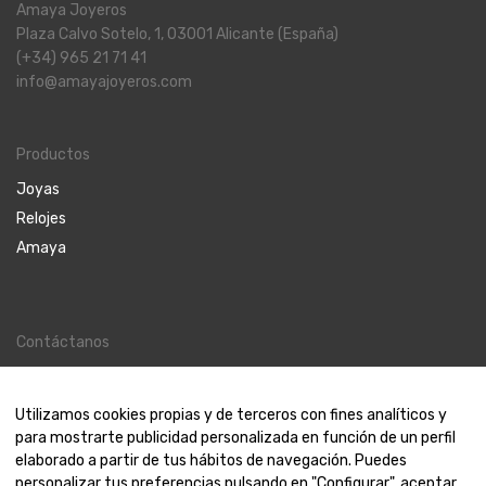
Amaya Joyeros
Plaza Calvo Sotelo, 1, 03001 Alicante (España)
(+34) 965 21 71 41
info@amayajoyeros.com
Productos
Joyas
Relojes
Amaya
Contáctanos
Contacto
Nosotros
Utilizamos cookies propias y de terceros con fines analíticos y
para mostrarte publicidad personalizada en función de un perfil
elaborado a partir de tus hábitos de navegación. Puedes
personalizar tus preferencias pulsando en "Configurar", aceptar