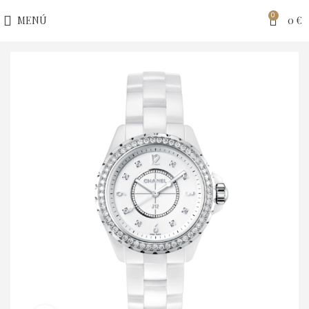
0
MENÚ
0
€