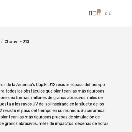
0
0
€
Chanel – J12
eros de la America’s Cup.El J12 resiste el paso del tiempo
a todos los obstáculos que plantean las más rigurosas
iones extremas: millones de granos abrasivos, miles de
ta a los rayos UV del sol.Inspirado en la silueta de los
12 resiste el paso del tiempo en su muñeca. Su cerámica
 plantean las más rigurosas pruebas de simulación de
de granos abrasivos, miles de impactos, decenas de horas