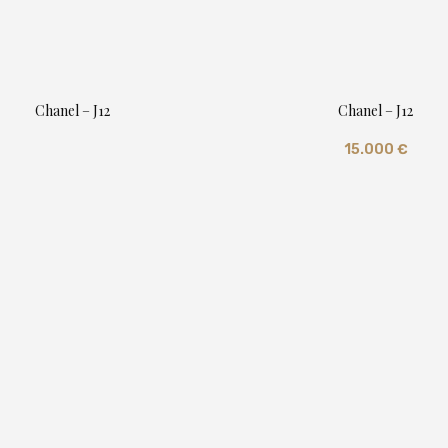
Chanel – J12
Chanel – J12
15.000
€