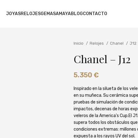
JOYAS
RELOJES
GEMAS
AMAYA
BLOG
CONTACTO
Inicio
Relojes
Chanel
J12
Chanel – J12
5.350
€
Inspirado en la silueta de los vel
en su muñeca. Su cerámica super
pruebas de simulación de condic
impactos, decenas de horas expues
veleros de la America’s Cup.El J
supera todos los obstáculos que
condiciones extremas: millones 
expuesta a los rayos UV del sol.