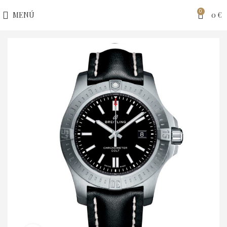
0
MENÚ
0
€