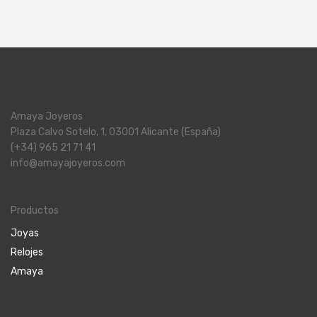
Amaya Joyeros
Plaza Calvo Sotelo, 1, 03001 Alicante (España)
(+34) 965 21 71 41
info@amayajoyeros.com
Productos
Joyas
Relojes
Amaya