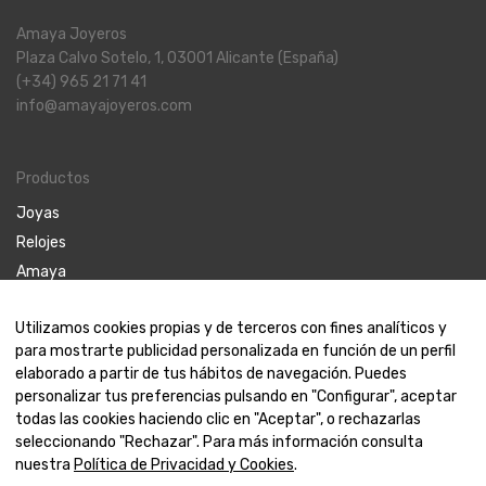
Amaya Joyeros
Plaza Calvo Sotelo, 1, 03001 Alicante (España)
(+34) 965 21 71 41
info@amayajoyeros.com
Productos
Joyas
Relojes
Amaya
Utilizamos cookies propias y de terceros con fines analíticos y
para mostrarte publicidad personalizada en función de un perfil
Contáctanos
elaborado a partir de tus hábitos de navegación. Puedes
personalizar tus preferencias pulsando en "Configurar", aceptar
Contacto
todas las cookies haciendo clic en "Aceptar", o rechazarlas
Nosotros
seleccionando "Rechazar". Para más información consulta
nuestra
Política de Privacidad y Cookies
.