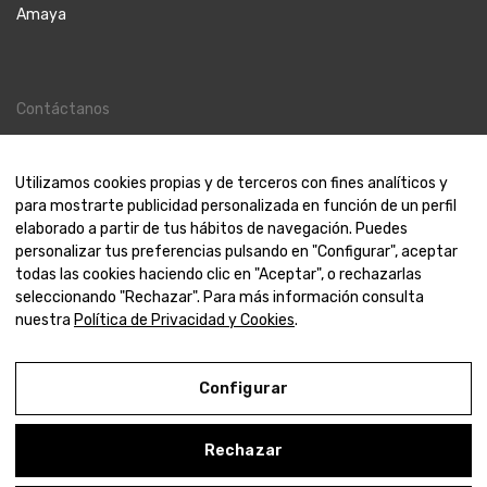
Amaya
Contáctanos
Contacto
Nosotros
Utilizamos cookies propias y de terceros con fines analíticos y
para mostrarte publicidad personalizada en función de un perfil
elaborado a partir de tus hábitos de navegación. Puedes
personalizar tus preferencias pulsando en "Configurar", aceptar
todas las cookies haciendo clic en "Aceptar", o rechazarlas
© 2000-2024 Amaya Joyeros
seleccionando "Rechazar". Para más información consulta
nuestra
Política de Privacidad y Cookies
.
Aviso Legal
Política de Privacidad y Cookies
Configurar
Condiciones de compra
Rechazar
Configurar