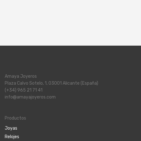
Amaya Joyeros
Plaza Calvo Sotelo, 1, 03001 Alicante (España)
(+34) 965 21 71 41
info@amayajoyeros.com
Productos
Joyas
Relojes