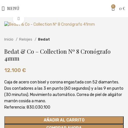
0
MENÚ
0
€
Clic para ampliar
Inicio
Relojes
Bedat
Bedat & Co – Collection Nº 8 Cronógrafo
41mm
12.100
€
Caja de acero con bisel y corona engastada con 52 diamantes.
Dos contadores a las 3 en punto (60 segundos) y a las 9 en punto
(30 minutos). Movimiento automático. Correa de piel de aligátor
marrón cosida a mano.
Referencia: 830.030.100
AÑADIR AL CARRITO