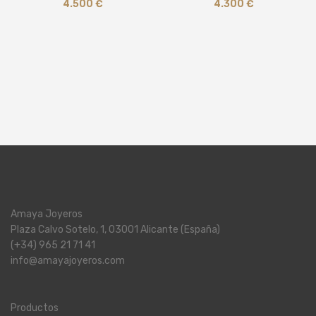
4.500
€
4.300
€
Amaya Joyeros
Plaza Calvo Sotelo, 1, 03001 Alicante (España)
(+34) 965 21 71 41
info@amayajoyeros.com
Productos