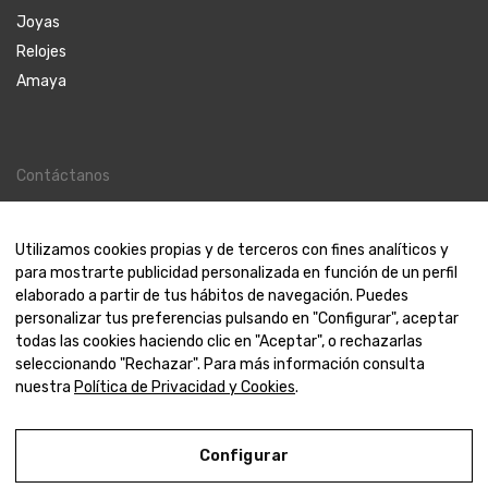
Joyas
Relojes
Amaya
Contáctanos
Contacto
Nosotros
Utilizamos cookies propias y de terceros con fines analíticos y
para mostrarte publicidad personalizada en función de un perfil
elaborado a partir de tus hábitos de navegación. Puedes
personalizar tus preferencias pulsando en "Configurar", aceptar
todas las cookies haciendo clic en "Aceptar", o rechazarlas
© 2000-2024 Amaya Joyeros
seleccionando "Rechazar". Para más información consulta
nuestra
Política de Privacidad y Cookies
.
Aviso Legal
Política de Privacidad y Cookies
Configurar