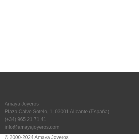
Amaya Joyeros
Plaza Calvo Sotelo, 1, 03001 Alicante (España)
(+34) 965 21 71 41
info@amayajoyeros.com
© 2000-2024 Amaya Joyeros