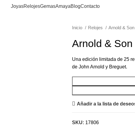
Joyas
Relojes
Gemas
Amaya
Blog
Contacto
Inicio
Relojes
Arnold & So
Arnold & Son 
Una edición limitada de 25 r
de John Arnold y Breguet.
Añadir a la lista de deseo
SKU:
17806