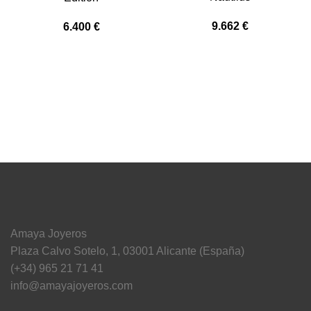
9.662
€
6.400
€
Amaya Joyeros
Plaza Calvo Sotelo, 1, 03001 Alicante (España)
(+34) 965 21 71 41
info@amayajoyeros.com